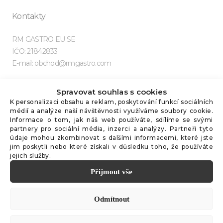
Kontakty
RM GASTRO EU SE
IČO: 21842833
E-mail: obchod@rmgastro.com
Spravovat souhlas s cookies
K personalizaci obsahu a reklam, poskytování funkcí sociálních
médií a analýze naší návštěvnosti využíváme soubory cookie.
Užitečné odkazy
Informace o tom, jak náš web používáte, sdílíme se svými
partnery pro sociální média, inzerci a analýzy. Partneři tyto
údaje mohou zkombinovat s dalšími informacemi, které jste
Kariéra
jim poskytli nebo které získali v důsledku toho, že používáte
Značka RM
jejich služby.
Značka REDFOX
Přijmout vše
Zásady zpracování osobních údajů
Zásady pro používání cookies souborů
Odmítnout
Všeobecné obchodní podmínky