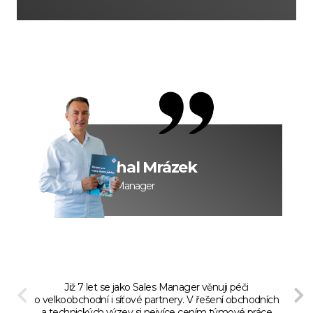
Michal Mrázek
Sales Manager
Již 7 let se jako Sales Manager věnuji péči
o velkoobchodní i síťové partnery. V řešení obchodních
a technických výzev si nejvíce cením týmové práce