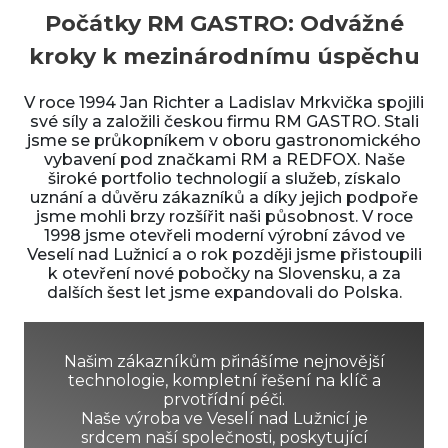
Počátky RM GASTRO: Odvážné
kroky k mezinárodnímu úspěchu
V roce 1994 Jan Richter a Ladislav Mrkvička spojili
své síly a založili českou firmu RM GASTRO. Stali
jsme se průkopníkem v oboru gastronomického
vybavení pod značkami RM a REDFOX. Naše
široké portfolio technologií a služeb, získalo
uznání a důvěru zákazníků a díky jejich podpoře
jsme mohli brzy rozšířit naši působnost. V roce
1998 jsme otevřeli moderní výrobní závod ve
Veselí nad Lužnicí a o rok později jsme přistoupili
k otevření nové pobočky na Slovensku, a za
dalších šest let jsme expandovali do Polska.
Našim zákazníkům přinášíme nejnovější
technologie, kompletní řešení na klíč a
prvotřídní péči.
Naše výroba ve Veselí nad Lužnicí je
srdcem naší společnosti, poskytující