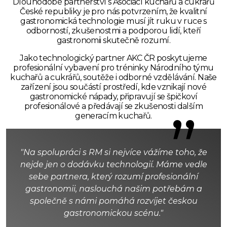
Dlouhodobé partnerství s Asociací kuchařů a cukrářů
České republiky je pro nás potvrzením, že kvalitní
gastronomická technologie musí jít ruku v ruce s
odborností, zkušenostmi a podporou lidí, kteří
gastronomii skutečně rozumí.
Jako technologický partner AKC ČR poskytujeme
profesionální vybavení pro tréninky Národního týmu
kuchařů a cukrářů, soutěže i odborné vzdělávání. Naše
zařízení jsou součástí prostředí, kde vznikají nové
gastronomické nápady, připravují se špičkoví
profesionálové a předávají se zkušenosti dalším
”
generacím kuchařů.
"Na spolupráci s RM si nejvíce vážíme toho, že
nejde jen o dodávku technologií. Máme vedle
sebe partnera, který rozumí profesionální
gastronomii, naslouchá našim potřebám a
společně s námi pomáhá rozvíjet českou
gastronomickou scénu."