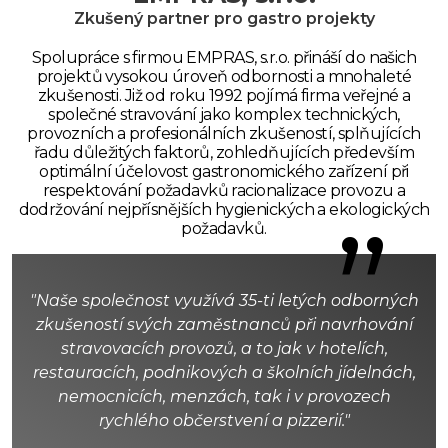
Zkušený partner pro gastro projekty
Spolupráce s firmou EMPRAS, s.r.o. přináší do našich
projektů vysokou úroveň odbornosti a mnohaleté
zkušenosti. Již od roku 1992 pojímá firma veřejné a
společné stravování jako komplex technických,
provozních a profesionálních zkušeností, splňujících
řadu důležitých faktorů, zohledňujících především
optimální účelovost gastronomického zařízení při
respektování požadavků racionalizace provozu a
dodržování nejpřísnějších hygienických a ekologických
”
požadavků.
"Naše společnost využívá 35-ti letých odborných
zkušeností svých zaměstnanců při navrhování
stravovacích provozů, a to jak v hotelích,
restauracích, podnikových a školních jídelnách,
nemocnicích, menzách, tak i v provozech
rychlého občerstvení a pizzerií."