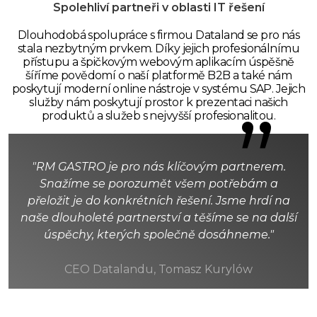
Spolehliví partneři v oblasti IT řešení
Dlouhodobá spolupráce s firmou Dataland se pro nás
stala nezbytným prvkem. Díky jejich profesionálnímu
přístupu a špičkovým webovým aplikacím úspěšně
šíříme povědomí o naší platformě B2B a také nám
poskytují moderní online nástroje v systému SAP. Jejich
služby nám poskytují prostor k prezentaci našich
”
produktů a služeb s nejvyšší profesionalitou.
"RM GASTRO je pro nás klíčovým partnerem.
Snažíme se porozumět všem potřebám a
přeložit je do konkrétních řešení. Jsme hrdí na
naše dlouholeté partnerství a těšíme se na další
úspěchy, kterých společně dosáhneme."
CEO Datalandu, Tomasz Kurylów